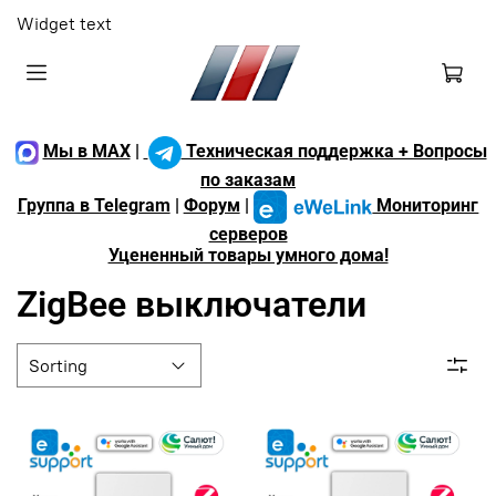
Widget text
Мы в MAX
|
Техническая поддержка + Вопросы
по заказам
Группа в Telegram
|
Форум
|
Мониторинг
серверов
Уцененный товары умного дома!
ZigBee выключатели