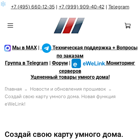
❄
+7 (495) 660-12-35
|
+7 (999) 909-40-42
|
Telegram
Мы в MAX
|
Техническая поддержка + Вопросы
по заказам
Группа в Telegram
|
Форум
|
Мониторинг
серверов
Уцененный товары умного дома!
Главная
Новости и обновления прошивок
Создай свою карту умного дома. Новая функция
eWeLink!
Создай свою карту умного дома.