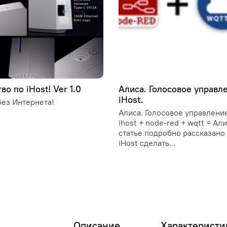
во по iHost! Ver 1.0
Алиса. Голосовое управл
iHost.
ез Интернета!
Алиса. Голосовое управление
ihost + node-red + wqtt = Ал
статье подробно рассказано 
iHost сделать...
Описание
Характеристи