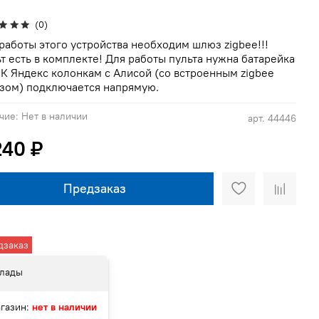
(0)
работы этого устройства необходим шлюз zigbee!!!
т есть в комплекте! Для работы пульта нужна батарейка
 К Яндекс колонкам с Алисой (со встроенным zigbee
зом) подключается напрямую.
чие:
Нет в наличии
арт.
44446
240 ₽
Предзаказ
дзаказ
лады
газин:
нет в наличии