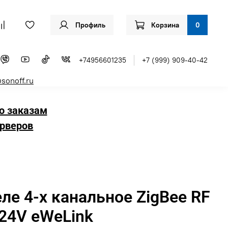
Профиль
Корзина
0
+74956601235
+7 (999) 909-40-42
sonoff.ru
о заказам
рверов
ле 4-х канальное ZigBee RF
24V eWeLink