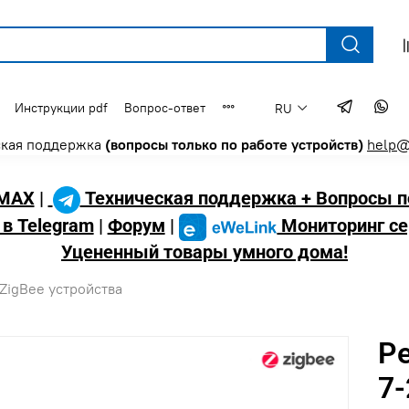
Инструкции pdf
Вопрос-ответ
RU
ская поддержка
(вопросы только по работе устройств)
help@
MAX
|
Техническая поддержка + Вопросы п
 в Telegram
|
Форум
|
Мониторинг се
Уцененный товары умного дома!
ZigBee устройства
Ре
7-