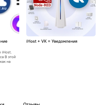
ение
iHost + VK = Уведомления
У
C
 iHost.
C
иса В этой
и
как на
о
у
и
п
ки
Отзывы