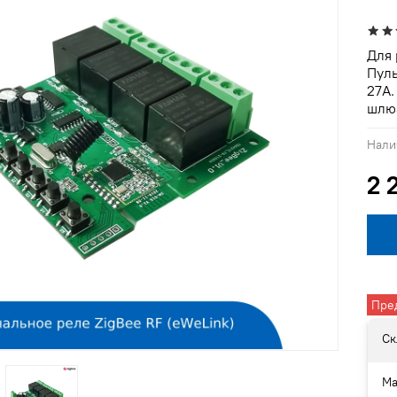
Для 
Пуль
27А.
шлю
Нали
2 
Пре
Ск
Ма