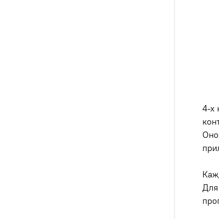
4-х
кон
Оно
при
Каж
Для
про