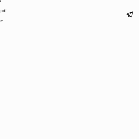
е
 pdf
ет