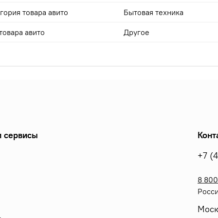
гория товара авито
Бытовая техника
товара авито
Другое
 сервисы
Конт
+7 (
8 800
Росси
Моск