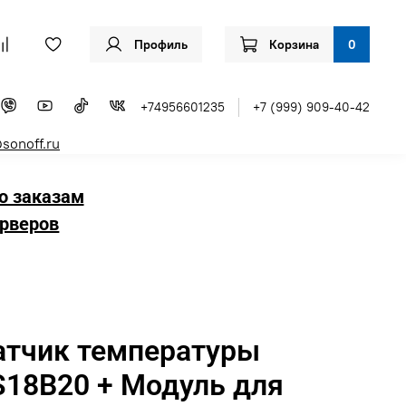
Профиль
Корзина
0
+74956601235
+7 (999) 909-40-42
sonoff.ru
о заказам
рверов
атчик температуры
S18B20 + Модуль для