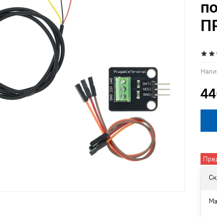
п
П
Нали
44
Пре
Ск
Ма