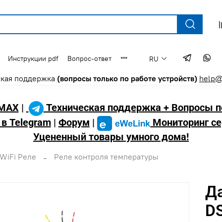
Инструкции pdf
Вопрос-ответ
RU
ская поддержка
(вопросы только по работе устройств)
help@
MAX
|
Техническая поддержка + Вопросы п
 в Telegram
|
Форум
|
Мониторинг се
Уцененный товары умного дома!
WiFi Реле
Реле контроля температуры
Д
D