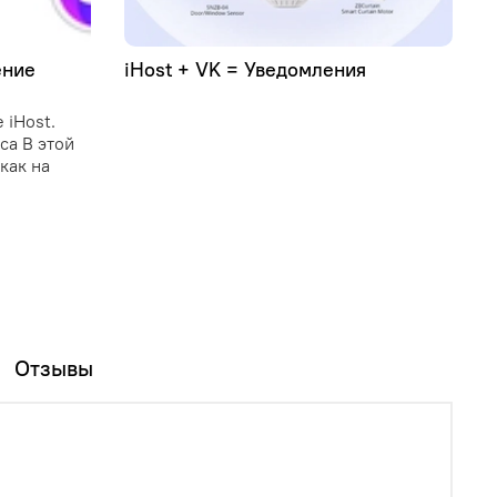
ение
iHost + VK = Уведомления
У
C
 iHost.
C
иса В этой
и
как на
о
у
и
п
Отзывы