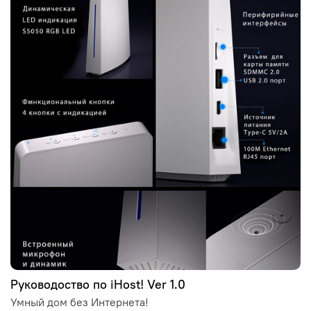
Руководоство по iHost! Ver 1.0
Умный дом без Интернета!