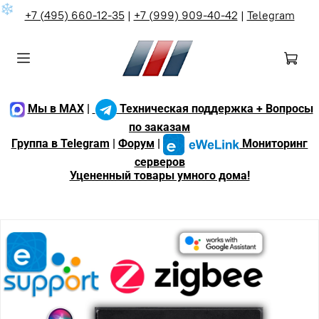
❄
+7 (495) 660-12-35
|
+7 (999) 909-40-42
|
Telegram
Мы в MAX
|
Техническая поддержка + Вопросы
по заказам
Группа в Telegram
|
Форум
|
Мониторинг
серверов
Уцененный товары умного дома!