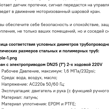
ботает датчик протечки, сигнал передастся на управ
ведет в движение моторизованный шаровой кран.
 вы обеспечите себе безопасность и спокойствие, за
опления, не только ваших помещений, но и соседей сн
лица соответствия условных диаметров трубопроводн
тических размеров стальных и полимерных труб:
ан с электроприводом DN25 (1") 2-х ходовой 220V
Рабочее Давление, максимум: 1,6 МПа/232psi;
Среда: вода, воздух, масло;
Напряжение: АС220в 50/60 Гц;
Эксплуатация: двигатель и рука (с функцией ручног
Материал: латунь;
Материал уплотнения: EPDM и PTFE;