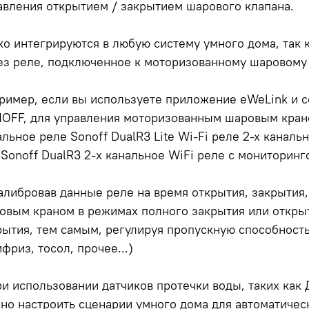
авления открытием / закрытием шарового клапана.
ко интегрируются в любую систему умного дома, так
ез реле, подключенное к моторизованному шаровому 
ример, если вы используете приложение eWeLink и с
OFF, для управления моторизованным шаровым кран
альное реле Sonoff DualR3 Lite Wi-Fi реле 2-х канал
 Sonoff DualR3 2-х канальное WiFi реле с мониторин
алибровав данные реле на время открытия, закрытия
овым краном в режимах полного закрытия или открыт
рытия, тем самым, регулируя пропускную способность
фриз, тосол, прочее...)
ри использовании датчиков протечки воды, таких как 
но настроить сценарии умного дома для автоматическ