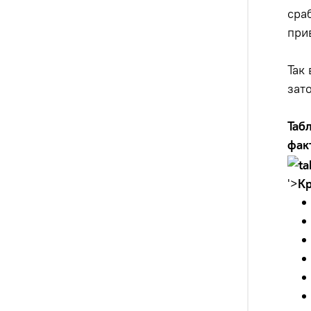
сра
при
Так
зат
Таб
фак
'>
Кр