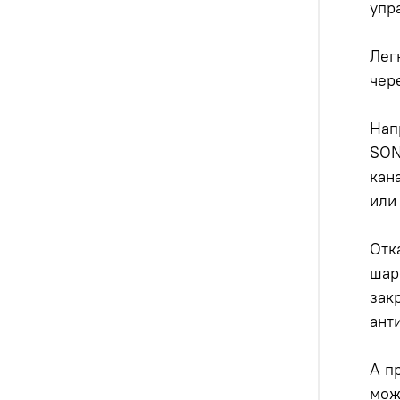
упр
Лег
чер
Нап
SON
кан
или
Отк
шар
зак
анти
А п
мож