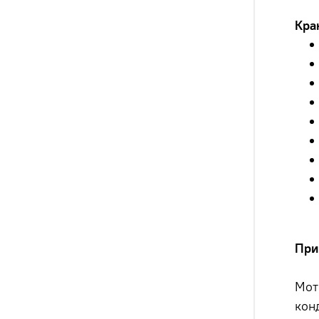
Кра
При
Мот
кон