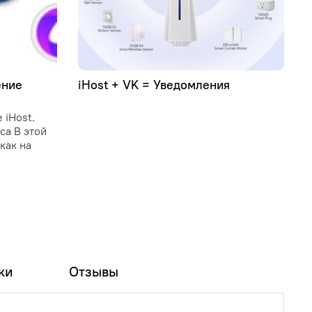
ение
iHost + VK = Уведомления
У
C
 iHost.
C
иса В этой
и
как на
о
у
и
п
ки
Отзывы