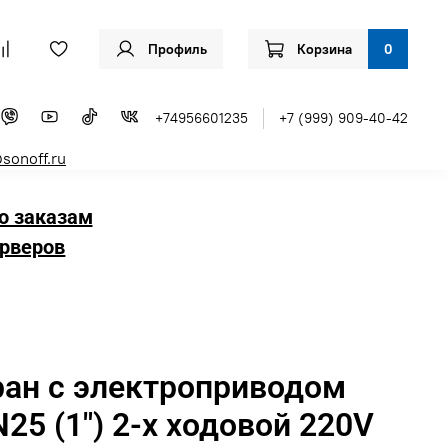
Профиль
Корзина
0
+74956601235
+7 (999) 909-40-42
sonoff.ru
о заказам
рверов
ран с электроприводом
25 (1") 2-х ходовой 220V