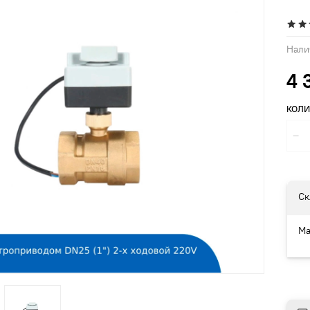
Нали
4 
КОЛИ
Ск
Ма