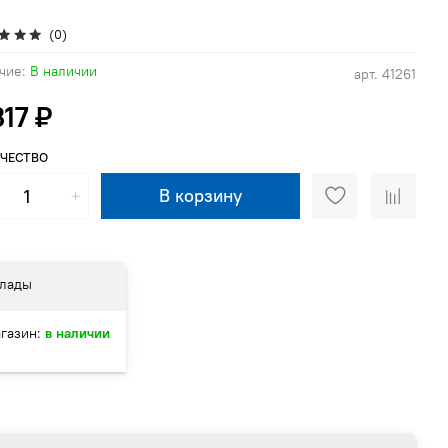
(0)
чие:
В наличии
арт.
41261
317 ₽
ЧЕСТВО
В корзину
лады
газин:
в наличии