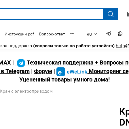
Инструкции pdf
Вопрос-ответ
RU
ская поддержка
(вопросы только по работе устройств)
help@
MAX
|
Техническая поддержка + Вопросы п
 в Telegram
|
Форум
|
Мониторинг се
Уцененный товары умного дома!
Кран с электроприводом
К
DN