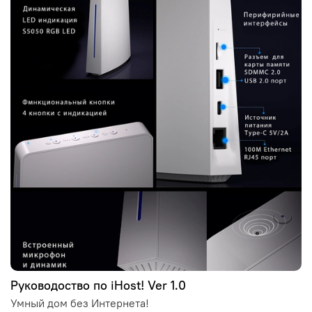
Руководоство по iHost! Ver 1.0
Умный дом без Интернета!