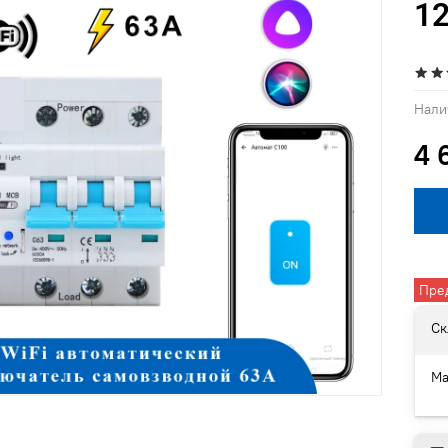
1
Нали
4 
Пре
Ск
Ма