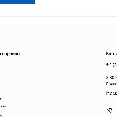
 сервисы
Конт
+7 (
8 800
Росси
Моск
е
 pdf
ет