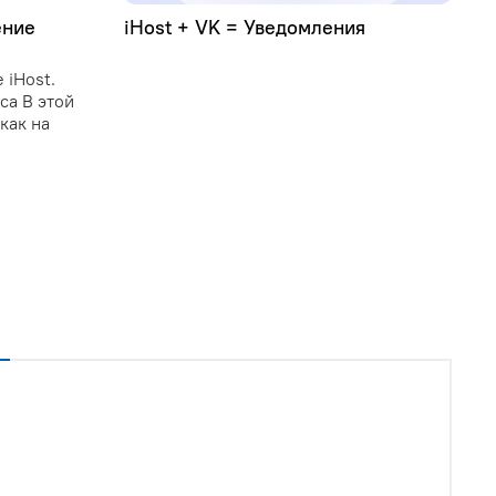
ение
iHost + VK = Уведомления
У
C
 iHost.
C
иса В этой
и
как на
о
у
и
п