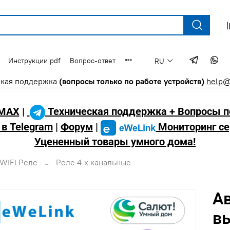
Инструкции pdf
Вопрос-ответ
RU
ская поддержка
(вопросы только по работе устройств)
help@
MAX
|
Техническая поддержка + Вопросы п
 в Telegram
|
Форум
|
Мониторинг се
Уцененный товары умного дома!
WiFi Реле
Реле 4-х канальные
А
в