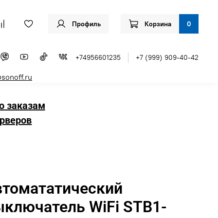
Профиль
Корзина
0
+74956601235
+7 (999) 909-40-42
sonoff.ru
о заказам
рверов
втомататический
ыключатель WiFi STB1-