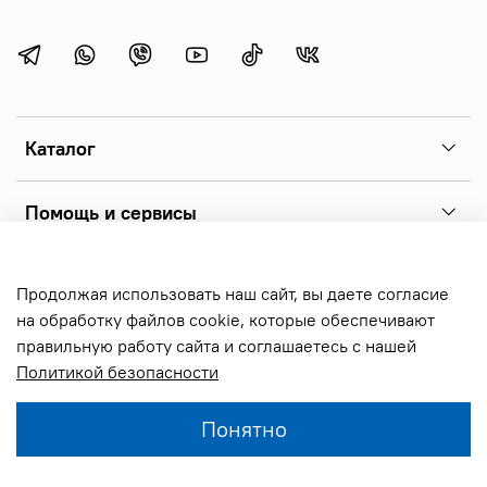
Каталог
Помощь и сервисы
Copyright 2026 © sonoff.ru - фирменный интернет-магазин
Продолжая использовать наш сайт, вы даете согласие
реле sonoff, выключателей и аксессуаров. Все права
на обработку файлов cookie, которые обеспечивают
защищены.
правильную работу сайта и соглашаетесь с нашей
Политикой безопасности
В корзину
Понятно
Главная
Поиск
Корзина
Избранное
Профиль