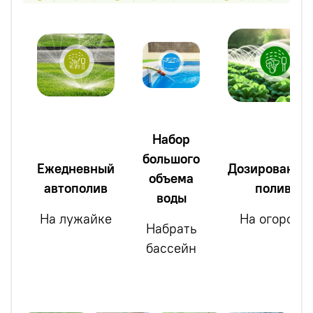
Набор
большого
Ежедневный
Дозированны
объема
автополив
полив
воды
На лужайке
На огороде
Набрать
бассейн