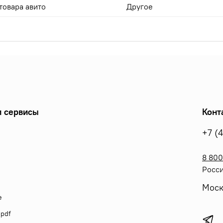
товара авито
Другое
 сервисы
Конт
+7 (
8 800
Росси
Моск
е
 pdf