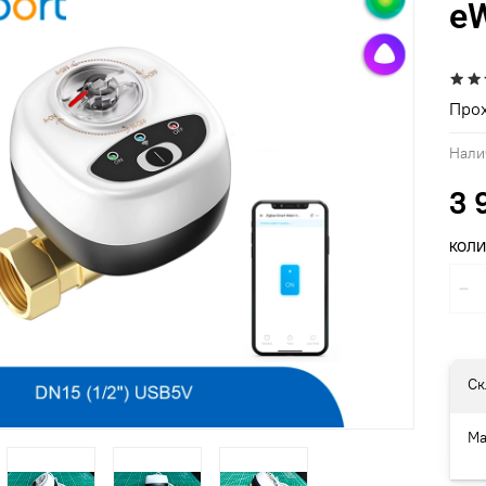
eW
Прох
Нали
3 
КОЛИ
Ск
Ма