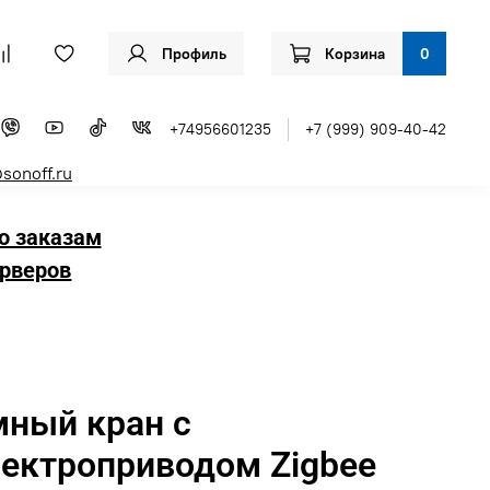
Профиль
Корзина
0
+74956601235
+7 (999) 909-40-42
sonoff.ru
о заказам
рверов
мный кран с
лектроприводом Zigbee