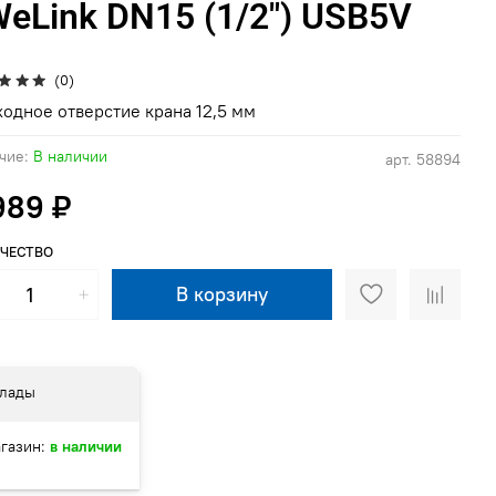
eLink DN15 (1/2") USB5V
(0)
одное отверстие крана 12,5 мм
чие:
В наличии
арт.
58894
989 ₽
ЧЕСТВО
В корзину
лады
газин:
в наличии