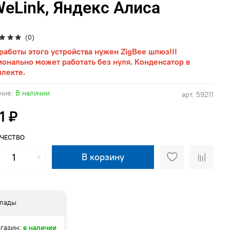
eLink, Яндекс Алиса
(0)
работы этого устройства нужен ZigBee шлюз!!!
онально может работать без нуля. Конденсатор в
лекте.
чие:
В наличии
арт.
59211
1 ₽
ЧЕСТВО
В корзину
лады
газин:
в наличии