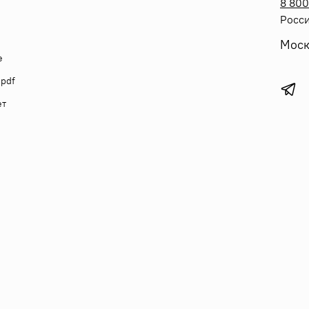
8 800
Росси
Моск
е
 pdf
ет