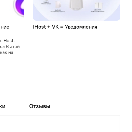
ение
iHost + VK = Уведомления
У
C
 iHost.
C
иса В этой
и
как на
о
у
и
п
ки
Отзывы