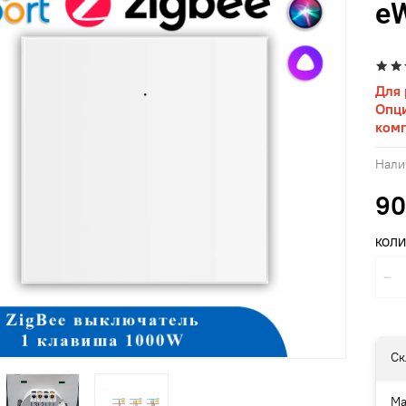
eW
Для 
Опци
комп
Нали
90
КОЛИ
Ск
Ма