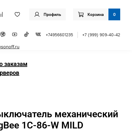
Профиль
Корзина
0
+74956601235
+7 (999) 909-40-42
sonoff.ru
о заказам
рверов
ыключатель механический
gBee 1C-86-W MILD