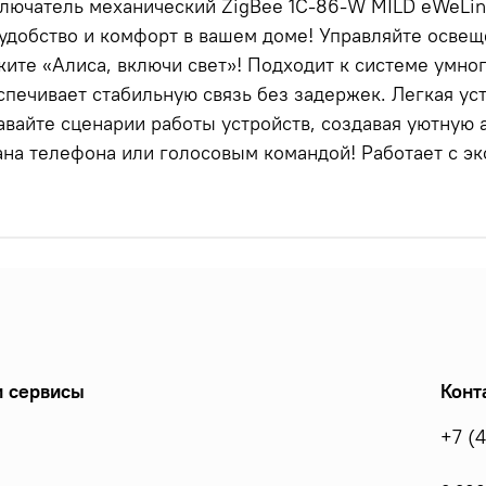
лючатель механический ZigBee 1C-86-W MILD eWeLin
 удобство и комфорт в вашем доме! Управляйте осве
жите «Алиса, включи свет»! Подходит к системе умног
спечивает стабильную связь без задержек. Легкая ус
авайте сценарии работы устройств, создавая уютную
ана телефона или голосовым командой! Работает с эк
 сервисы
Конт
+7 (