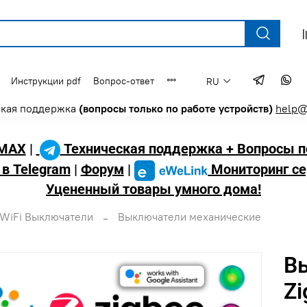
Инструкции pdf
Вопрос-ответ
RU
ская поддержка
(вопросы только по работе устройств)
help@
MAX
|
Техническая поддержка + Вопросы п
 в Telegram
|
Форум
|
Мониторинг се
Уцененный товары умного дома!
WiFi Выключатели
Выключатели механические
В
Zi