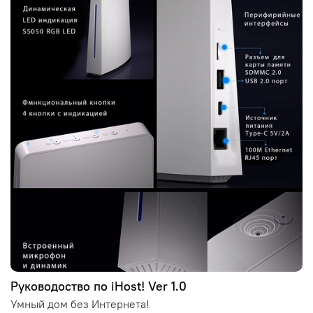
Руководоство по iHost! Ver 1.0
Умный дом без Интернета!