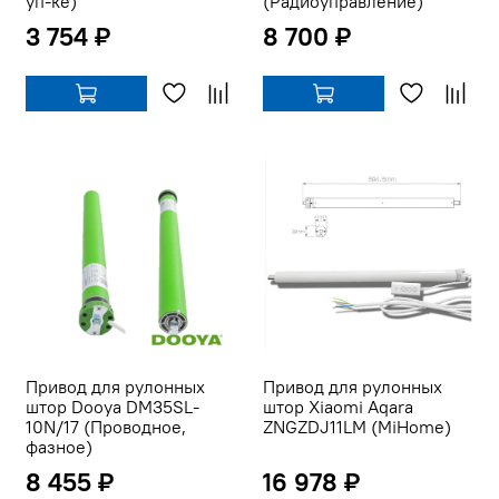
уп-ке)
(Радиоуправление)
3 754 ₽
8 700 ₽
Привод для рулонных
Привод для рулонных
штор Dooya DM35SL-
штор Xiaomi Aqara
10N/17 (Проводное,
ZNGZDJ11LM (MiHome)
фазное)
8 455 ₽
16 978 ₽