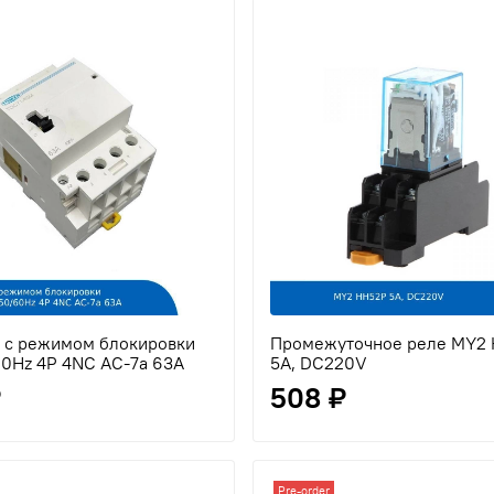
 с режимом блокировки
Промежуточное реле MY2
0Hz 4P 4NС AC-7a 63A
5A, DC220V
₽
508 ₽
Pre-order