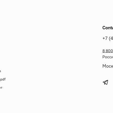
Cont
+7 (
8 800
Росси
Моск
е
 pdf
ет