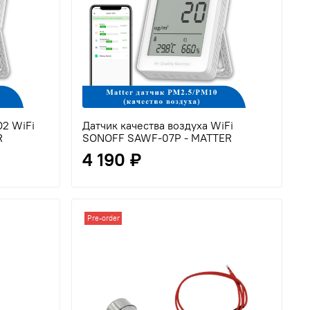
O2 WiFi
Датчик качества воздуха WiFi
R
SONOFF SAWF-07P - MATTER
4 190 ₽
Pre-order