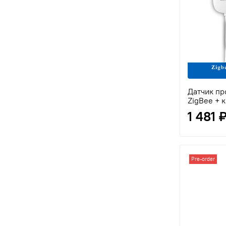
Датчик п
ZigBee +
1 481 
Pre-order