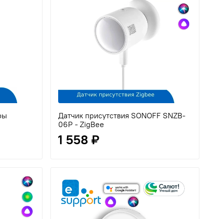
ры
Датчик присутствия SONOFF SNZB-
06P - ZigBee
1 558 ₽