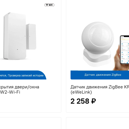
крытия двери/окна
Датчик движения ZigBee K
W2-Wi-Fi
(eWeLink)
2 258 ₽