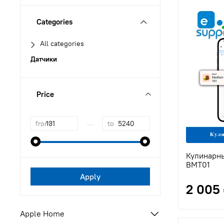
Categories
All categories
Датчики
Price
—
from
to
Кулинарн
BMT01
Apply
2 005
Apple Home