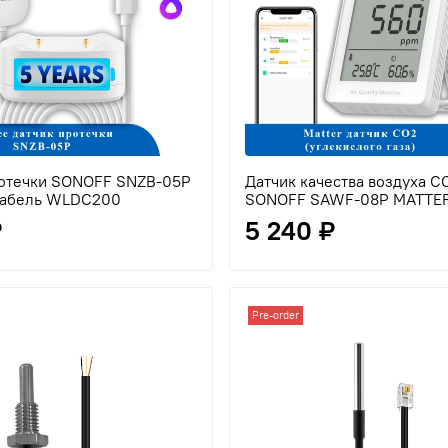
ротечки SONOFF SNZB-05P
Датчик качества воздуха C
 кабель WLDC200
SONOFF SAWF-08P MATTE
₽
5 240 ₽
Pre-order