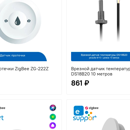
отечки ZigBee ZG-222Z
Врезной датчик температу
DS18B20 10 метров
861 ₽