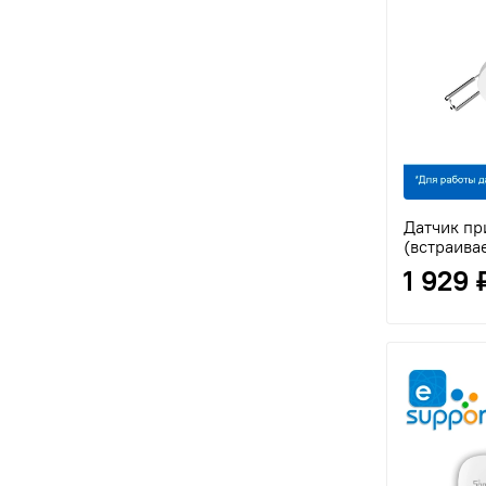
Датчик пр
(встраива
1 929 