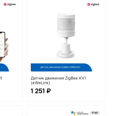
R1
Датчик движения ZigBee KV1
(eWeLink)
1 251 ₽