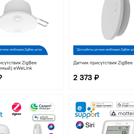
исутствия ZigBee
Датчик присутствия ZigBee
емый) eWeLink
₽
2 373 ₽