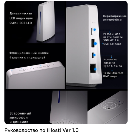
Руководоство по iHost! Ver 1.0