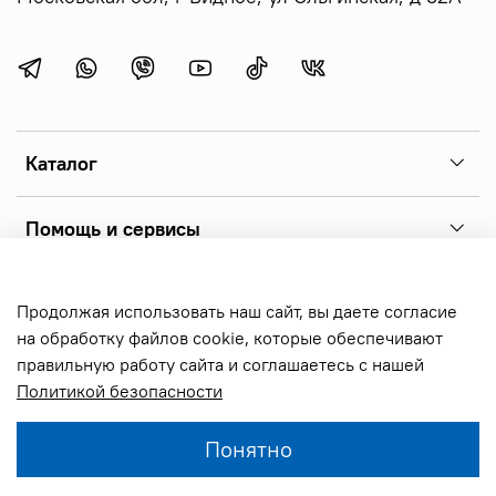
Каталог
Помощь и сервисы
Copyright 2026 © sonoff.ru - фирменный интернет-магазин
Продолжая использовать наш сайт, вы даете согласие
реле sonoff, выключателей и аксессуаров. Все права
на обработку файлов cookie, которые обеспечивают
защищены.
правильную работу сайта и соглашаетесь с нашей
Политикой безопасности
В корзину
Понятно