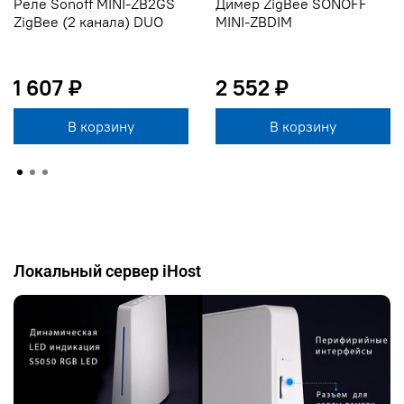
Реле Sonoff MINI-ZB2GS
Димер ZigBee SONOFF
ZigBee (2 канала) DUO
MINI-ZBDIM
1 607 ₽
2 552 ₽
В корзину
В корзину
Локальный сервер iHost