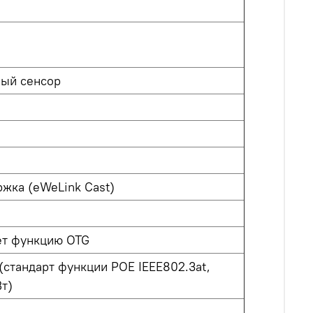
ный сенсор
жка (eWeLink Cast)
ет функцию OTG
(стандарт функции POE IEEE802.3at,
Вт)