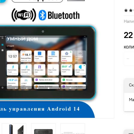
Нали
22
КОЛИ
Ск
Ма