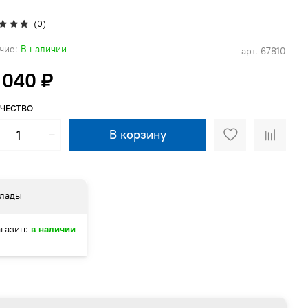
(0)
чие:
В наличии
арт.
67810
 040 ₽
ЧЕСТВО
В корзину
лады
газин:
в наличии