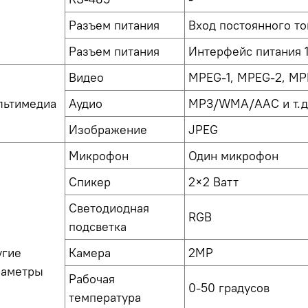
Разъем питания
Вход постоянного то
Разъем питания
Интерфейс питания 1
Видео
MPEG-1, MPEG-2, MPEG
льтимедиа
Аудио
MP3/WMA/AAC и т.д
Изображение
JPEG
Микрофон
Один микрофон
Спикер
2×2 Ватт
Светодиодная
RGB
подсветка
угие
Камера
2MP
раметры
Рабочая
0-50 градусов
температура