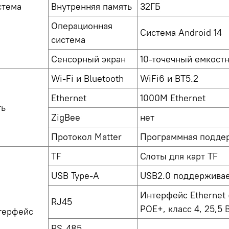
стема
Внутренняя память
32ГБ
Операционная
Система Android 14
система
Сенсорный экран
10-точечный емкост
Wi-Fi и Bluetooth
WiFi6 и BT5.2
Ethernet
1000M Ethernet
ть
ZigBee
нет
Протокол Matter
Программная поддер
TF
Слоты для карт TF
USB Type-A
USB2.0 поддержива
Интерфейс Ethernet 
RJ45
POE+, класс 4, 25,5 
терфейс
RS-485
-