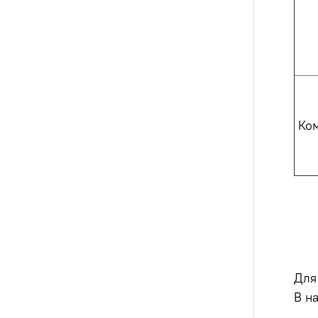
Ко
Для
В на