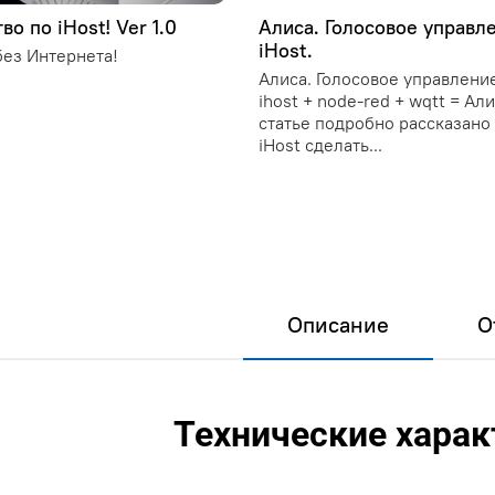
во по iHost! Ver 1.0
Алиса. Голосовое управл
iHost.
ез Интернета!
Алиса. Голосовое управление
ihost + node-red + wqtt = Ал
статье подробно рассказано 
iHost сделать...
Описание
О
Технические хара