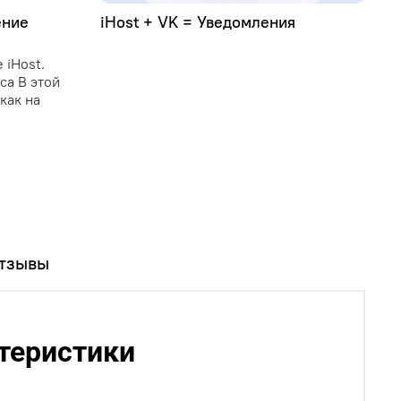
ение
iHost + VK = Уведомления
У
C
 iHost.
C
иса В этой
и
как на
о
у
и
п
тзывы
ктеристики