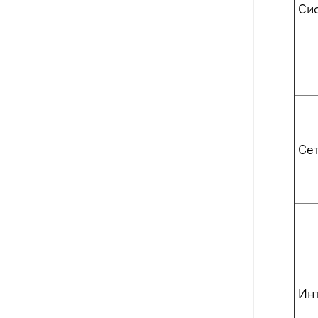
Си
Се
Ин