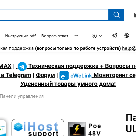
Инструкции pdf
Вопрос-ответ
RU
ская поддержка
(вопросы только по работе устройств)
help@
MAX
|
Техническая поддержка + Вопросы п
 в Telegram
|
Форум
|
Мониторинг се
Уцененный товары умного дома!
Панели управления
Па
UL