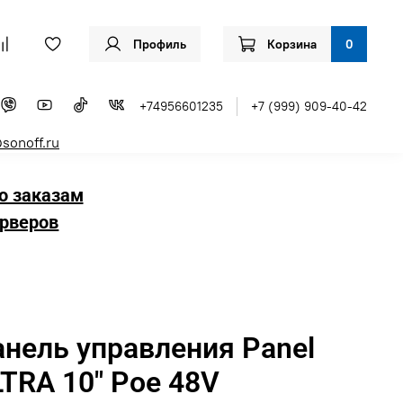
Профиль
Корзина
0
+74956601235
+7 (999) 909-40-42
sonoff.ru
о заказам
рверов
нель управления Panel
TRA 10″ Poe 48V