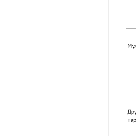
Му
Др
па