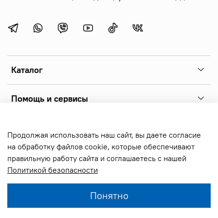
Каталог
Помощь и сервисы
Copyright 2026 © sonoff.ru - фирменный интернет-магазин
Продолжая использовать наш сайт, вы даете согласие
реле sonoff, выключателей и аксессуаров. Все права
на обработку файлов cookie, которые обеспечивают
защищены.
правильную работу сайта и соглашаетесь с нашей
Политикой безопасности
В корзину
Понятно
Главная
Поиск
Корзина
Избранное
Профиль