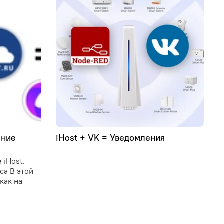
ение
iHost + VK = Уведомления
У
C
 iHost.
C
иса В этой
и
как на
о
у
и
п