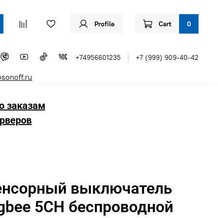
Profile
Cart
0
+74956601235
+7 (999) 909-40-42
sonoff.ru
о заказам
рверов
енсорный выключатель
gbee 5CH беспроводной