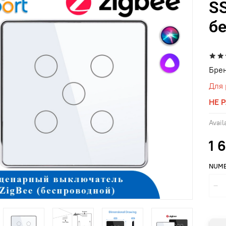
SS
б
Брен
Для 
НЕ Р
Availa
1 
NUM