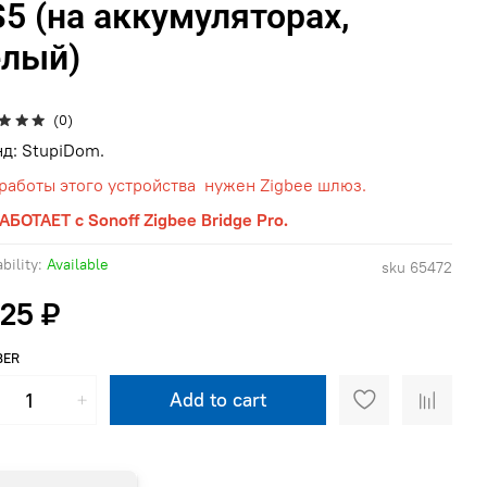
5 (на аккумуляторах,
елый)
(0)
д: StupiDom.
работы этого устройства нужен Zigbee шлюз.
АБОТАЕТ с Sonoff Zigbee Bridge Pro.
bility:
Available
sku
65472
625 ₽
BER
Add to cart