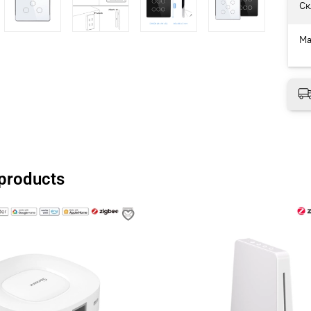
Ск
Ма
 products