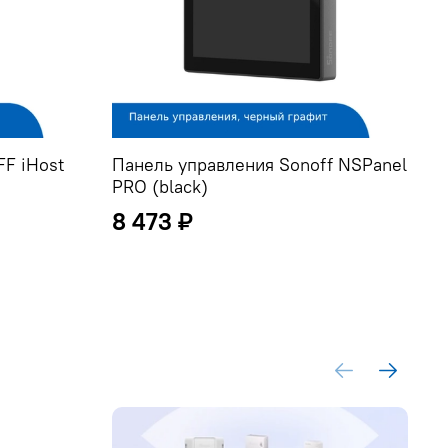
F iHost
Панель управления Sonoff NSPanel
П
PRO (black)
P
8 473 ₽