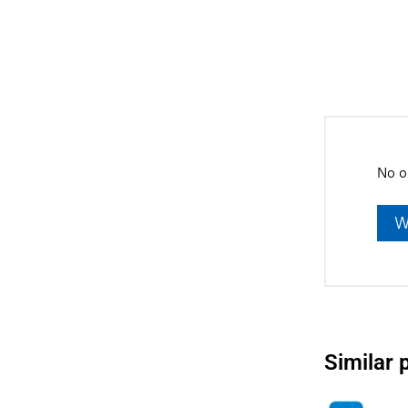
No o
W
Similar 