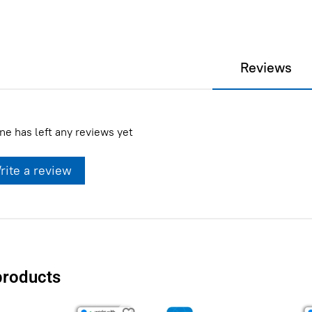
Reviews
ne has left any reviews yet
rite a review
products