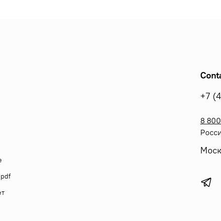
Cont
+7 (
8 800
Росси
Моск
е
 pdf
ет