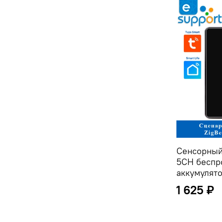
Сенсорный
5CH беспр
аккумулято
1 625 ₽