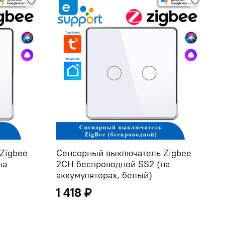
Zigbee
Сенсорный выключатель Zigbee
С
на
2CH беспроводной SS2 (на
2
аккумуляторах, белый)
а
1 418 ₽