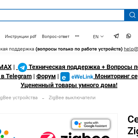
Инструкции pdf
Вопрос-ответ
EN
ская поддержка
(вопросы только по работе устройств)
help@
MAX
|
Техническая поддержка + Вопросы п
 в Telegram
|
Форум
|
Мониторинг се
Уцененный товары умного дома!
igBee устройства
ZigBee выключатели
С
Zi