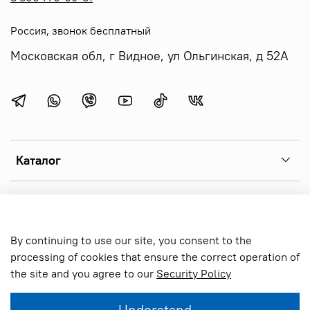
Россия, звонок бесплатный
Московская обл, г Видное, ул Ольгинская, д 52А
Каталог
Menu 1
By continuing to use our site, you consent to the
Online store created on inSales
processing of cookies that ensure the correct operation of
the site and you agree to our
Security Policy
Add to cart
Understand