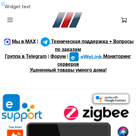
❄
Widget text
Мы в MAX
|
Техническая поддержка + Вопросы
по заказам
Группа в Telegram
|
Форум
|
Мониторинг
серверов
Уцененный товары умного дома!