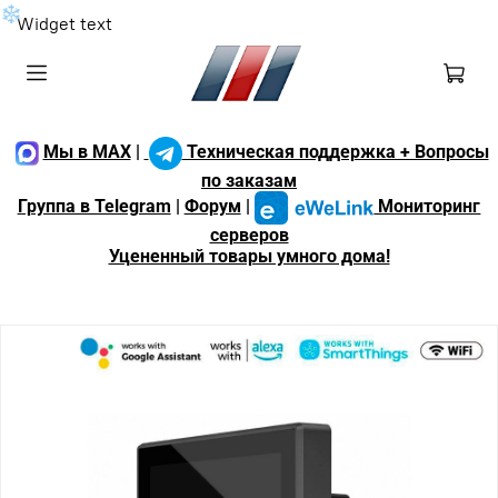
❄
Widget text
Мы в MAX
|
Техническая поддержка + Вопросы
по заказам
Группа в Telegram
|
Форум
|
Мониторинг
серверов
Уцененный товары умного дома!