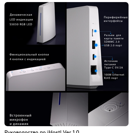
Руководоство по iHost! Ver 1.0