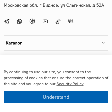
Московская обл, г Видное, ул Ольгинская, д 52А
Каталог
Menu 1
By continuing to use our site, you consent to the
Online store created on inSales
processing of cookies that ensure the correct operation of
the site and you agree to our
Security Policy
Add to cart
Understand
Home
Search
Cart
Favorites
Profile