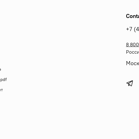
Cont
+7 (
8 800
Росси
Моск
е
 pdf
ет