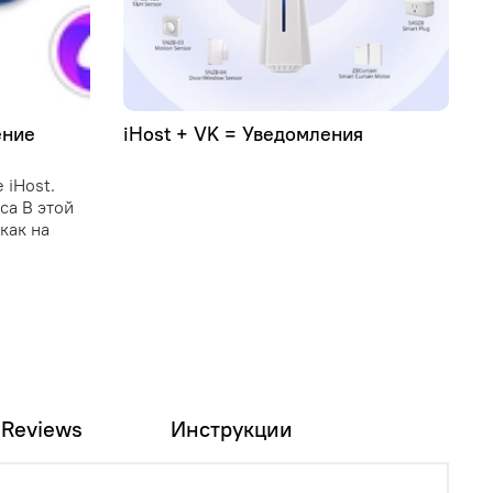
ение
iHost + VK = Уведомления
У
C
 iHost.
C
иса В этой
и
как на
о
у
и
п
Reviews
Инструкции