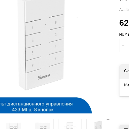
Availa
62
NUM
Ск
Ма