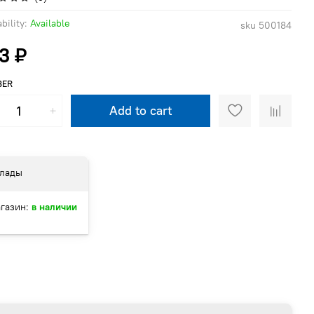
bility:
Available
sku
500184
3 ₽
BER
Add to cart
лады
газин:
в наличии