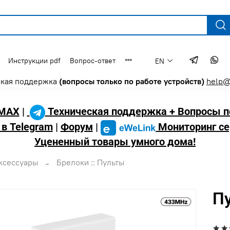
Инструкции pdf
Вопрос-ответ
EN
ская поддержка
(вопросы только по работе устройств)
help@
MAX
|
Техническая поддержка + Вопросы п
 в Telegram
|
Форум
|
Мониторинг се
Уцененный товары умного дома!
ксессуары
Брелоки :: Пульты
Пу