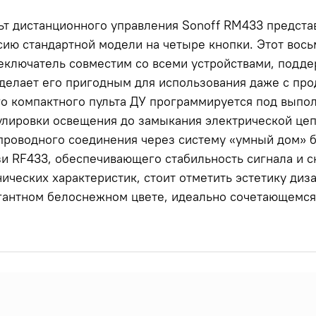
ьт дистанционного управления Sonoff RM433 предст
сию стандартной модели на четыре кнопки. Этот во
еключатель совместим со всеми устройствами, подд
 делает его пригодным для использования даже с про
го компактного пульта ДУ программируется под выпо
улировки освещения до замыкания электрической це
проводного соединения через систему «умный дом» 
зи RF433, обеспечивающего стабильность сигнала и 
нических характеристик, стоит отметить эстетику диз
гантном белоснежном цвете, идеально сочетающемся