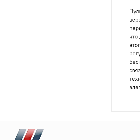
Пул
вер
пер
что
это
рег
бес
свя
тех
эле