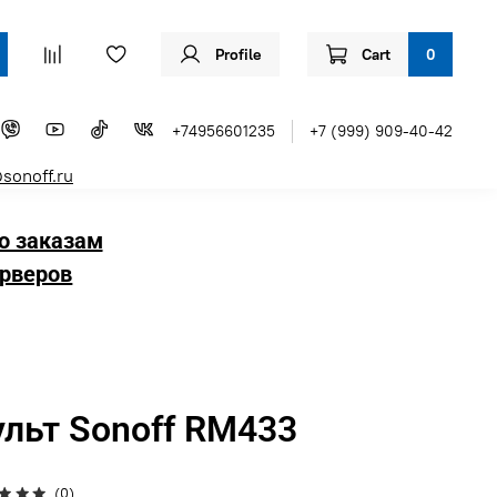
Profile
Cart
0
+74956601235
+7 (999) 909-40-42
sonoff.ru
о заказам
рверов
льт Sonoff RM433
(0)