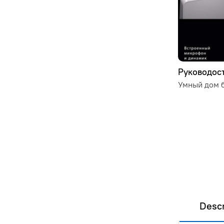
Руководост
Умный дом б
Descr