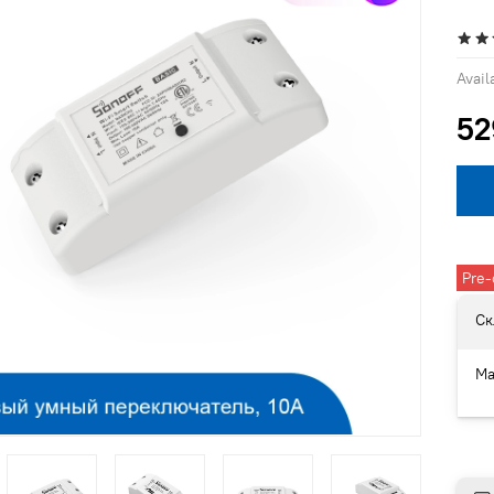
Availa
52
Pre-
Ск
Ма