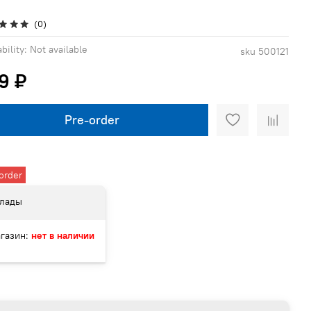
(0)
bility:
Not available
sku
500121
9 ₽
Pre-order
order
лады
газин:
нет в наличии