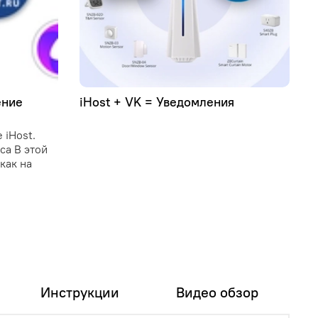
ение
iHost + VK = Уведомления
У
C
 iHost.
C
иса В этой
и
как на
о
у
и
п
Инструкции
Видео обзор