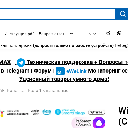
Инструкции pdf
Вопрос-ответ
EN
ская поддержка
(вопросы только по работе устройств)
help@
MAX
|
Техническая поддержка + Вопросы п
 в Telegram
|
Форум
|
Мониторинг се
Уцененный товары умного дома!
iFi Реле
Реле 1-х канальные
Wi
(